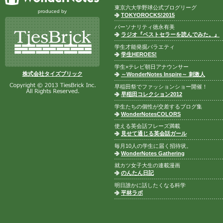
東京六大学野球公式ブログリーグ
produced by
TOKYOROCKS!2015
パーソナリティ徳永有美
ラジオ『ベストセラーを読んでみた。』
学生才能発掘バラエティ
学生HEROES!
学生×テレビ朝日アナウンサー
株式会社タイズブリック
～WonderNotes Inspire～ 刺激人
早稲田祭でファッションショー開催！
早稲田コレクション2012
学生たちの個性が交差するブログ集
WonderNotesCOLORS
使える英会話フレーズ満載
見せて通じる英会話ガール
毎月10人の学生に届く招待状。
WonderNotes Gathering
就カツ女子大生の連載漫画
のんたん日記
明日誰かに話したくなる科学
平林ラボ