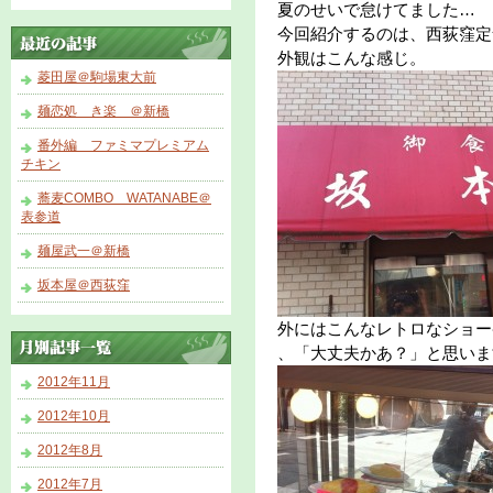
夏のせいで怠けてました…
今回紹介するのは、西荻窪定
外観はこんな感じ。
菱田屋＠駒場東大前
麺恋処 き楽 ＠新橋
番外編 ファミマプレミアム
チキン
蕎麦COMBO WATANABE＠
表参道
麺屋武一＠新橋
坂本屋＠西荻窪
外にはこんなレトロなショー
、「大丈夫かあ？」と思いま
2012年11月
2012年10月
2012年8月
2012年7月