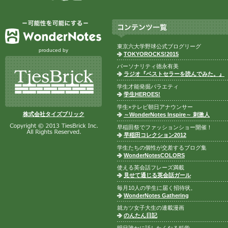
東京六大学野球公式ブログリーグ
produced by
TOKYOROCKS!2015
パーソナリティ徳永有美
ラジオ『ベストセラーを読んでみた。』
学生才能発掘バラエティ
学生HEROES!
学生×テレビ朝日アナウンサー
株式会社タイズブリック
～WonderNotes Inspire～ 刺激人
早稲田祭でファッションショー開催！
早稲田コレクション2012
学生たちの個性が交差するブログ集
WonderNotesCOLORS
使える英会話フレーズ満載
見せて通じる英会話ガール
毎月10人の学生に届く招待状。
WonderNotes Gathering
就カツ女子大生の連載漫画
のんたん日記