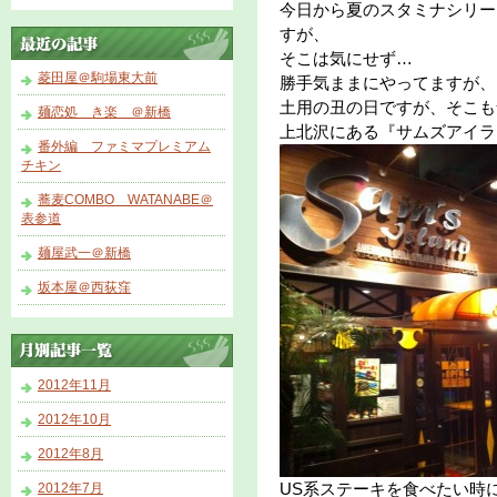
今日から夏のスタミナシリー
すが、
そこは気にせず…
菱田屋＠駒場東大前
勝手気ままにやってますが、
土用の丑の日ですが、そこも
麺恋処 き楽 ＠新橋
上北沢にある『サムズアイラ
番外編 ファミマプレミアム
チキン
蕎麦COMBO WATANABE＠
表参道
麺屋武一＠新橋
坂本屋＠西荻窪
2012年11月
2012年10月
2012年8月
US系ステーキを食べたい時
2012年7月